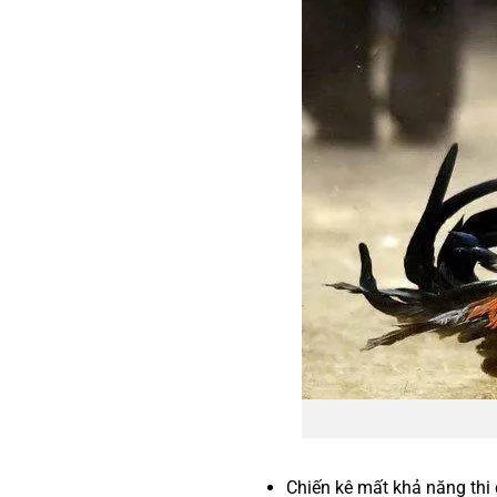
Chiến kê mất khả năng thi 