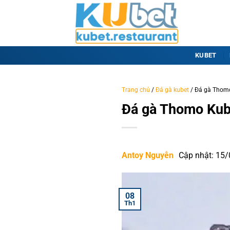
Bỏ
qua
nội
dung
KUBET
Trang chủ
/
Đá gà kubet
/
Đá gà Thomo 
Đá gà Thomo Kube
Antoy Nguyễn
Cập nhật: 15
08
Th1