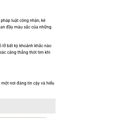
 pháp luật công nhận, kê
gian đầy màu sắc của những
 lỡ bất kỳ khoảnh khắc nào
ác căng thẳng thót tim khi
.
 một nơi đáng tin cậy và hiểu