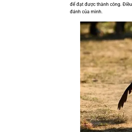
để đạt được thành công. Điều
đánh của mình.