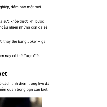
nghiệp, đảm bảo một môi
à sức khỏe trước khi bước
 ngẫu nhiên những con gà sẽ
ợc thay thế bằng Joker – gà
ôm nay có thể được điều
bet
 cách tính điểm trong live đá
iểm quan trọng bạn cần biết: