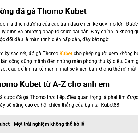
ường đá gà Thomo Kubet
ến là thiên đường của các trận đấu chiến kê quy mô lớn. Được
quy định và phương pháp tổ chức bài bản. Đây chính là không 
uộc đối đầu là màn trình diễn hấp dẫn, đầy bất ngờ.
cực kỳ sắc nét, đá gà Thomo
Kubet
cho phép người xem không bỏ
 tấn công dũng mãnh đến những màn phòng thủ kỳ diệu. Cảm gi
yết đấu để tìm ra kẻ mạnh nhất sẽ khiến bạn không thể rời mắt
Thomo Kubet từ A-Z cho anh em
á cược đá gà Thomo trực tiếp, điều quan trọng là phải tìm được
ày sẽ nâng cao cơ hội chiến thắng của bạn tại Kubet88.
ubet - Một trải nghiệm không thể bỏ lỡ