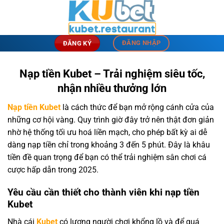
Bỏ
qua
nội
dung
ĐĂNG NHẬP
ĐĂNG KÝ
Nạp tiền Kubet – Trải nghiệm siêu tốc,
nhận nhiều thưởng lớn
Nạp tiền Kubet
là cách thức để bạn mở rộng cánh cửa của
những cơ hội vàng. Quy trình giờ đây trở nên thật đơn giản
nhờ hệ thống tối ưu hoá liền mạch, cho phép bất kỳ ai dễ
dàng nạp tiền chỉ trong khoảng 3 đến 5 phút. Đây là khâu
tiền đề quan trọng để bạn có thể trải nghiệm sân chơi cá
cược hấp dẫn trong 2025.
Yêu cầu cần thiết cho thành viên khi nạp tiền
Kubet
Nhà cái
Kubet
có lượng người chơi khổng lồ và để quá