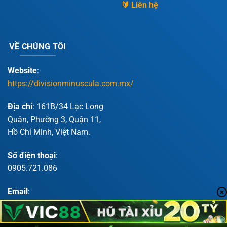
🔰 Liên hệ
VỀ CHÚNG TÔI
Website
:
https://divisionminuscula.com.mx/
Địa chỉ
:
161B/34 Lạc Long
Quân, Phường 3, Quận 11,
Hồ Chí Minh, Việt Nam.
Số điện thoại
:
0905.721.086
Email
:
contacts@kubet.restaurant