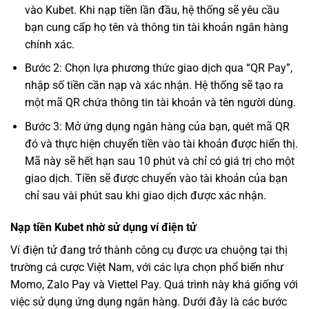
vào Kubet. Khi nạp tiền lần đầu, hệ thống sẽ yêu cầu
bạn cung cấp họ tên và thông tin tài khoản ngân hàng
chính xác.
Bước 2: Chọn lựa phương thức giao dịch qua “QR Pay”,
nhập số tiền cần nạp và xác nhận. Hệ thống sẽ tạo ra
một mã QR chứa thông tin tài khoản và tên người dùng.
Bước 3: Mở ứng dụng ngân hàng của bạn, quét mã QR
đó và thực hiện chuyển tiền vào tài khoản được hiển thị.
Mã này sẽ hết hạn sau 10 phút và chỉ có giá trị cho một
giao dịch. Tiền sẽ được chuyển vào tài khoản của bạn
chỉ sau vài phút sau khi giao dịch được xác nhận.
Nạp tiền Kubet nhờ sử dụng ví điện tử
Ví điện tử đang trở thành công cụ được ưa chuộng tại thị
trường cá cược Việt Nam, với các lựa chọn phổ biến như
Momo, Zalo Pay và Viettel Pay. Quá trình này khá giống với
việc sử dụng ứng dụng ngân hàng. Dưới đây là các bước