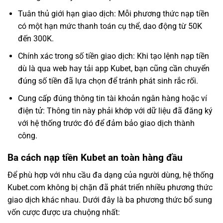
Tuân thủ giới hạn giao dịch: Mỗi phương thức nạp tiền
có một hạn mức thanh toán cụ thể, dao động từ 50K
đến 300K.
Chính xác trong số tiền giao dịch: Khi tạo lệnh nạp tiền
dù là qua web hay tải app Kubet, bạn cũng cần chuyển
đúng số tiền đã lựa chọn để tránh phát sinh rắc rối.
Cung cấp đúng thông tin tài khoản ngân hàng hoặc ví
điện tử: Thông tin này phải khớp với dữ liệu đã đăng ký
với hệ thống trước đó để đảm bảo giao dịch thành
công.
Ba cách nạp tiền Kubet an toàn hàng đầu
Để phù hợp với nhu cầu đa dạng của người dùng, hệ thống
Kubet.com không bị chặn đã phát triển nhiều phương thức
giao dịch khác nhau. Dưới đây là ba phương thức bổ sung
vốn cược được ưa chuộng nhất: