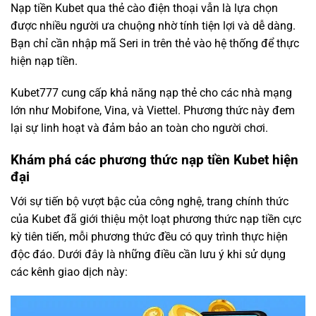
Nạp tiền Kubet qua thẻ cào điện thoại vẫn là lựa chọn
được nhiều người ưa chuộng nhờ tính tiện lợi và dễ dàng.
Bạn chỉ cần nhập mã Seri in trên thẻ vào hệ thống để thực
hiện nạp tiền.
Kubet777 cung cấp khả năng nạp thẻ cho các nhà mạng
lớn như Mobifone, Vina, và Viettel. Phương thức này đem
lại sự linh hoạt và đảm bảo an toàn cho người chơi.
Khám phá các phương thức nạp tiền Kubet hiện
đại
Với sự tiến bộ vượt bậc của công nghệ, trang chính thức
của Kubet đã giới thiệu một loạt phương thức nạp tiền cực
kỳ tiên tiến, mỗi phương thức đều có quy trình thực hiện
độc đáo. Dưới đây là những điều cần lưu ý khi sử dụng
các kênh giao dịch này: