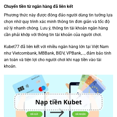
Chuyển tiền từ ngân hàng đã liên kết
Phương thức này được đông đảo người dùng tin tưởng lựa
chọn nhờ quy trình xác minh thông tin đơn giản và tốc độ
xử lý nhanh chóng. Lưu ý, thông tin tài khoản ngân hàng
cần phải khớp với thông tin tài khoản của người chơi.
Kubet77 đã liên kết với nhiều ngân hàng lớn tại Việt Nam
như Vietcombank, MBBank, BIDV, VPBank,…, đảm bảo tính
an toàn và tiện lợi cho người chơi khi nạp tiền vào tài
khoản.