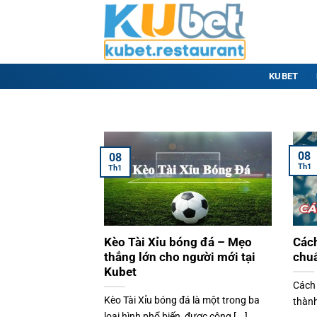
Bỏ
qua
nội
dung
KUBET
08
08
Th1
Th1
Kèo Tài Xỉu bóng đá – Mẹo
Các
thắng lớn cho người mới tại
chuẩ
Kubet
Cách 
Kèo Tài Xỉu bóng đá là một trong ba
thành
loại hình phổ biến, được cộng [...]