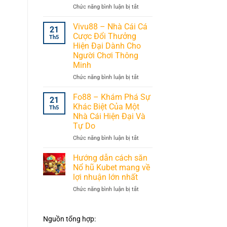
đá
Chức năng bình luận bị tắt
ở
gì
86Bet
mà
–
Vivu88 – Nhà Cái Cá
21
khiến
Sự
Cược Đổi Thưởng
Th5
cả
Lựa
Hiện Đại Dành Cho
thế
Chọn
Người Chơi Thông
giới
Mới
Minh
phải
Đầy
nhìn
Tiềm
Chức năng bình luận bị tắt
ở
lại?
Năng
Vivu88
Trong
–
Fo88 – Khám Phá Sự
21
Thế
Nhà
Khác Biệt Của Một
Th5
Giới
Cái
Nhà Cái Hiện Đại Và
Cá
Cá
Tự Do
Cược
Cược
Online
Đổi
Chức năng bình luận bị tắt
ở
Thưởng
Fo88
Hiện
–
Hướng dẫn cách săn
Đại
Khám
Nổ hũ Kubet mang về
Dành
Phá
lợi nhuận lớn nhất
Cho
Sự
Chức năng bình luận bị tắt
Người
ở
Khác
Chơi
Hướng
Biệt
Thông
dẫn
Của
Minh
cách
Một
Nguồn tổng hợp:
săn
Nhà