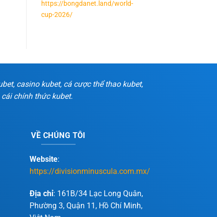
https://bongdanet.land/world-
Nổ
Cái
hũ
cup-2026/
Hiện
Kubet
Đại
mang
Và
về
Tự
lợi
Do
nhuận
lớn
nhất
ubet, casino kubet, cá cược thể thao kubet,
cái chính thức kubet.
VỀ CHÚNG TÔI
Website
:
https://divisionminuscula.com.mx/
Địa chỉ
:
161B/34 Lạc Long Quân,
Phường 3, Quận 11, Hồ Chí Minh,